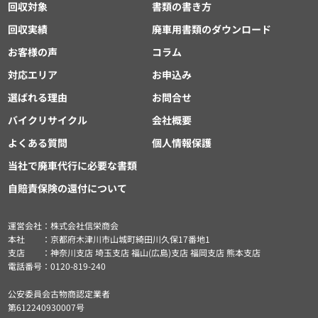
回収対象
書類の書き方
回収実績
廃車用書類のダウンロード
お客様の声
コラム
対応エリア
お申込み
選ばれる理由
お問合せ
バイクリサイクル
会社概要
よくある質問
個人情報保護
当社で廃車代行に必要な書類
自賠責保険の還付について
運営会社：株式会社信栄商会
本社 ：京都府木津川市山城町綺田川久保17番地1
支店 ：神奈川支店 埼玉支店 福山(広島)支店 福岡支店 熊本支店
電話番号：0120-819-240
公安委員会古物商認定業者
第612240930007号