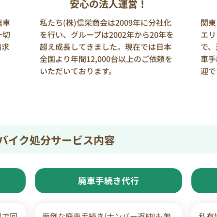
安心の法人運営！
廃車
私たち(株)信栄商会は2009年に分社化
関東
一切
を行い、グループは2002年から20年を
エリ
請求
超え成長してきました。現在では日本
で、
全国より年間12,000台以上のご依頼を
車手
いただいております。
迎で
バイク処分サービス内容
廃車手続き代行
料で回
面倒な廃車手続き(ナンバー返納)も無
私有