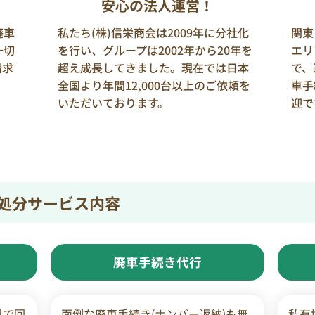
安心の法人運営！
廃車
私たち(株)信栄商会は2009年に分社化
関東
一切
を行い、グループは2002年から20年を
エリ
請求
超え成長してきました。現在では日本
で、
全国より年間12,000台以上のご依頼を
車手
いただいております。
迎で
処分サービス内容
廃車手続き代行
料で回
面倒な廃車手続き(ナンバー返納)も無
私有