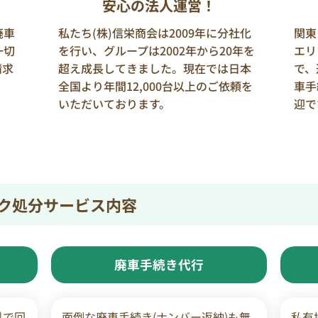
安心の法人運営！
廃車
私たち(株)信栄商会は2009年に分社化
関東
一切
を行い、グループは2002年から20年を
エリ
請求
超え成長してきました。現在では日本
で、
全国より年間12,000台以上のご依頼を
車手
いただいております。
迎で
ク処分サービス内容
廃車手続き代行
料で回
面倒な廃車手続き(ナンバー返納)も無
私有