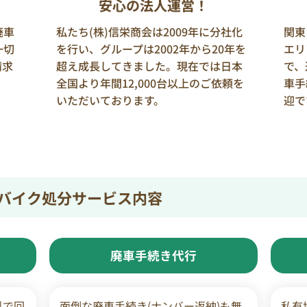
安心の法人運営！
廃車
私たち(株)信栄商会は2009年に分社化
関東
一切
を行い、グループは2002年から20年を
エリ
請求
超え成長してきました。現在では日本
で、
全国より年間12,000台以上のご依頼を
車手
いただいております。
迎で
バイク処分サービス内容
廃車手続き代行
料で回
面倒な廃車手続き(ナンバー返納)も無
私有