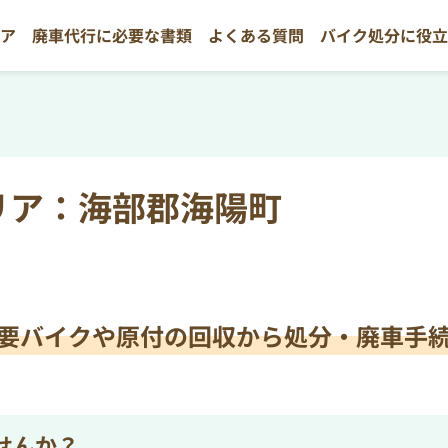
リア
廃車代行に必要な書類
よくある質問
バイク処分に役
リア：海部郡海陽町
要バイクや原付の
回収から処分・廃車手
せんか？