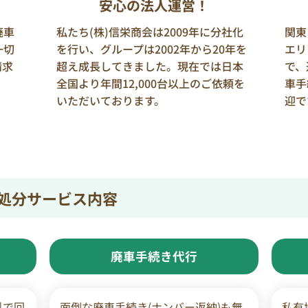
安心の法人運営！
廃車
私たち(株)信栄商会は2009年に分社化
関東
一切
を行い、グループは2002年から20年を
エリ
請求
超え成長してきました。現在では日本
で、
全国より年間12,000台以上のご依頼を
車手
いただいております。
迎で
処分サービス内容
廃車手続き代行
料で回
面倒な廃車手続き(ナンバー返納)も無
私有