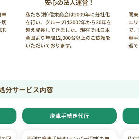
安心の法人運営！
廃車
私たち(株)信栄商会は2009年に分社化
関東
一切
を行い、グループは2002年から20年を
エリ
請求
超え成長してきました。現在では日本
で、
全国より年間12,000台以上のご依頼を
車手
いただいております。
迎で
処分サービス内容
廃車手続き代行
料で回
面倒な廃車手続き(ナンバー返納)も無
私有