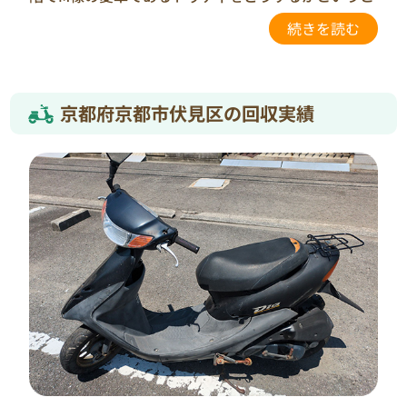
とに…。
M様と彼の間で話し合いをしたところ、やはり処分す
べきとの話しでまとまったそうです。
M様はバイク処分の仕方など全く分からなかったそう
で、早速ネットでリサーチを開始。
京都府京都市伏見区の回収実績
まずは近所のバイクショップに連絡してみると、「引
き取りに伺う費用とメーカー指定の引き取り場所ま
での運搬費を請求します」と言われてしまったそうで
す。
一瞬、しょうがないかとも思いましたが、この事を
彼に相談してみると、「無料で回収している業者があ
るみたいだよ、ここに電話してみれば！」といって教
えてくれたのが、当社
”バイクリサイクルジャパン”だったそうです。
回収業務を通した”地球環境への貢献”に共感してい
ただき、当社に依頼を決めていただいたとのことでし
た。
「走行距離も多いし古いバイクですが回収お願いし