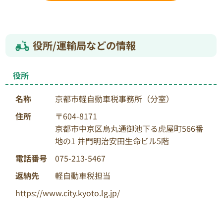
サイクルパーツとして『価値ある資源』へと変えるこ
とで、枯渇する資源を有効活用するとともに廃棄処分
で発生するCO2の削減を目指すとともにSDGs目標
役所/運輸局などの情報
12「つくる責任 つかう責任」の目標を達成いたしま
す。
愛用していたけれど乗らなくなってしまったバイク
役所
や、故障して動かなくなった原付など、不要バイクの
名称
京都市軽自動車税事務所（分室）
引き取り処分は、信頼と実績の”バイクリサイクルジ
ャパン”に安心してお任せください。
住所
〒604-8171
京都市中京区烏丸通御池下る虎屋町566番
地の1 井門明治安田生命ビル5階
電話番号
075-213-5467
返納先
軽自動車税担当
https://www.city.kyoto.lg.jp/