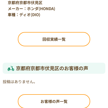
京都府京都市伏見区
ます、あと廃車の手続きも一緒にお願い出来ます
メーカー：ホンダ(HONDA)
か？」というお話でしたので、回収と併せて廃車手続
車種：ディオ(DIO)
きの代行も承りました。
回収当日はM様とM様のお母様にもお立会いいただ
き、「大事に乗っていたバイクですから、海外でも活
躍してくれると嬉しいです！」と言って送り出してい
回収実績一覧
ただきました。
回収後、一か月ほどして廃車の手続きも無事完了
し、M様のご新居へ廃車完了の書類を送付させていた
だきました。
この度回収させていただいたM様の愛車も当社の専用
京都府京都市伏見区のお客様の声
ヤードにて大事にリユース・リサイクルをさせていた
だきます。
投稿はありません。
”バイクリサイクルジャパン”では、修理可能な車両
はリユースバイクとして生まれ変わり、修理が不可能
と判断された車両は細部まで分解されて再利用可能
お客様の声一覧
なパーツと廃棄パーツに選別がなされます。
すべてを”廃棄物”とすることなくリユースバイクやリ