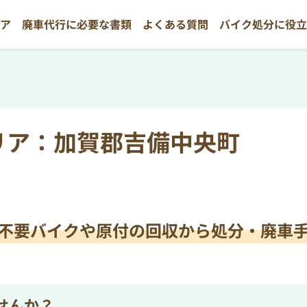
リア
廃車代行に必要な書類
よくある質問
バイク処分に役
リア：加賀郡吉備中央町
不要バイクや原付の
回収から処分・廃車
せんか？