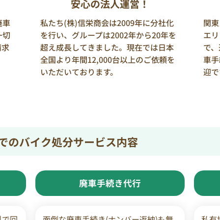
安心の法人運営！
廃車
私たち(株)信栄商会は2009年に分社化
関東
一切
を行い、グループは2002年から20年を
エリ
請求
超え成長してきました。現在では日本
で、
全国より年間12,000台以上のご依頼を
車手
いただいております。
迎で
でのバイク処分サービス内容
廃車手続き代行
料で回
面倒な廃車手続き(ナンバー返納)も無
私有