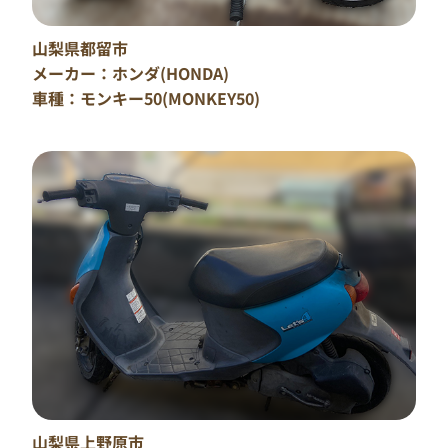
度”バイクリサイクルジャパン”にお問い合わせくだ
さい。
山梨県都留市
可能な限りご依頼者様のご希望に添えるよう調整・
メーカー：ホンダ(HONDA)
アドバイスをさせていただきます。
車種：モンキー50(MONKEY50)
当社を含めたグループ会社全体で回収させていただい
た台数は、2021、2022、2023年と3年連続で12,000
台以上を回収させていただき、圧倒的な数のお客様か
らご依頼をいただくとともに、暖かい感謝のお言葉
を頂戴しております。
乗らなくなったバイクや故障した原付などの無料引
き取りは、”バイクリサイクルジャパン”に安心して
お任せください。
山梨県上野原市