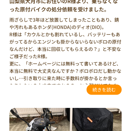
山梨県大月市にお住いのR様より、乗らなくな
った原付バイクの処分依頼を受けました。
雨ざらしで3年ほど放置してしまったこともあり、錆
や汚れもあるホンダ(HONDA)のディオ(DIO)。
R様は「カウルとかも割れているし、バッテリーもあ
がってるからエンジンも掛からないらないボロの原付
なんだけど、本当に回収してもらえるの？」と不安な
ご様子だったR様。
更に、「ホームページには無料って書いてあるけど、
本当に無料で大丈夫なんですか？ボロボロだし動かな
いし…引き取りに来た時に手数料が掛かるとか言っ
たりしない？大丈夫ですか？？」と心配だけでなく
若干疑いを持たれているような印象でした。
もちろん「完全無料で引き取りをさせていただきま
す、ご安心ください」と伝えるとともに、なぜ”完全
無料”で引き取りが可能かを説明させていただきまし
た。
その説明を聞いたR様は怪しさを感じながらも納得は