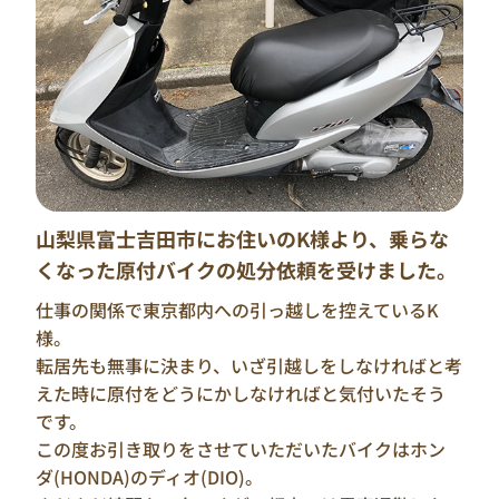
していただけたようです。
既にナンバーはご自身で返納を済ませており、回収の
みのご依頼をいただきました。
当日はR様のご都合が合わず、お立会いなしでの回収
となりましたが、後日R様からお礼のお電話をいただ
きました。
「本当に無料で大丈夫だったんだね、なんか疑っち
ゃってすみません。助かりました、ありがとうござい
山梨県富士吉田市にお住いのK様より、乗らな
ました。もしまたバイクを処分することがあればぜ
くなった原付バイクの処分依頼を受けました。
ひお願いします」と大変ありがたいお言葉を頂戴し
ました。
仕事の関係で東京都内への引っ越しを控えているK
当社”バイクリサイクルジャパン”は不動バイクや錆
様。
や汚れが酷いバイクでも”完全無料”で回収可能とな
転居先も無事に決まり、いざ引越しをしなければと考
ります。
えた時に原付をどうにかしなければと気付いたそう
もし、お手元に不要な原付やバイクの処分などのお
です。
困りごとがありましたら、”バイクリサイクルジャパ
この度お引き取りをさせていただいたバイクはホン
ン”に安心してお任せください。
ダ(HONDA)のディオ(DIO)。
”バイクリサイクルジャパン”が責任をもって大切な愛