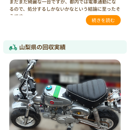
まだまだ綺麗な一台ですが、都内では電車通勤にな
車をリユース・リサイクルに繋げてまいります。
るので、処分するしかないかなという結論に至ったそ
うです。
そうと決まれば後は安心して任せられる業者を…と
のことで色々検索してみたそうです。
色々見てみましたが、”バイクリサイクルジャパ
ン”さんは既に回収された方の事例とかも掲載されて
山梨県の回収実績
いたのですごく安心できましたとのこと。
当日の立ち合いが難しいとのお話でしたが、既に廃
車手続きが済んでいたバイクでしたので”お立ち合い
なしでも引き取り可能”と言う点が”バイクリサイク
ルジャパン”に決めた理由だそうです。
K様のようにお忙しい方でも廃車手続き済みでした
ら、当日お立ち合いなしでの回収が可能ですので担
当者に一度ご相談ください。
このようにお忙しい方や所有者本人がお立ち会いで
きない場合、故障で動かないバイク…などなど。
バイクの処分・引き取りでお困りの際には、ぜひ一