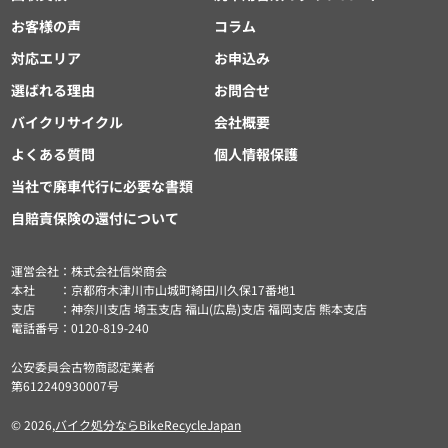
お客様の声
コラム
対応エリア
お申込み
選ばれる理由
お問合せ
バイクリサイクル
会社概要
よくある質問
個人情報保護
当社で廃車代行に必要な書類
自賠責保険の還付について
運営会社：株式会社信栄商会
本社 ：京都府木津川市山城町綺田川久保17番地1
支店 ：神奈川支店 埼玉支店 福山(広島)支店 福岡支店 熊本支店
電話番号：0120-819-240
公安委員会古物商認定業者
第612240930007号
© 2026,
バイク処分ならBikeRecycleJapan