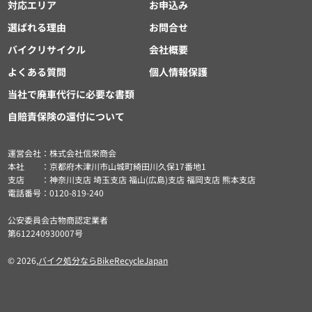
対応エリア
お申込み
選ばれる理由
お問合せ
バイクリサイクル
会社概要
よくある質問
個人情報保護
当社で廃車代行に必要な書類
自賠責保険の還付について
運営会社：株式会社信栄商会
本社 ：京都府木津川市山城町綺田川久保17番地1
支店 ：神奈川支店 埼玉支店 福山(広島)支店 福岡支店 熊本支店
電話番号：0120-819-240
公安委員会古物商認定業者
第612240930007号
© 2026,
バイク処分ならBikeRecycleJapan