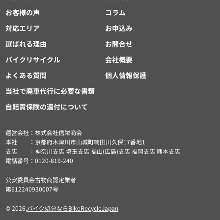
お客様の声
コラム
対応エリア
お申込み
選ばれる理由
お問合せ
バイクリサイクル
会社概要
よくある質問
個人情報保護
当社で廃車代行に必要な書類
自賠責保険の還付について
運営会社：株式会社信栄商会
本社 ：京都府木津川市山城町綺田川久保17番地1
支店 ：神奈川支店 埼玉支店 福山(広島)支店 福岡支店 熊本支店
電話番号：0120-819-240
公安委員会古物商認定業者
第612240930007号
© 2026,
バイク処分ならBikeRecycleJapan