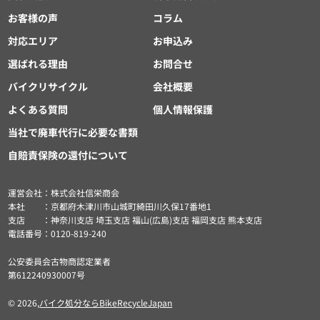
お客様の声
コラム
対応エリア
お申込み
選ばれる理由
お問合せ
バイクリサイクル
会社概要
よくある質問
個人情報保護
当社で廃車代行に必要な書類
自賠責保険の還付について
運営会社：株式会社信栄商会
本社 ：京都府木津川市山城町綺田川久保17番地1
支店 ：神奈川支店 埼玉支店 福山(広島)支店 福岡支店 熊本支店
電話番号：0120-819-240
公安委員会古物商認定業者
第612240930007号
© 2026,
バイク処分ならBikeRecycleJapan