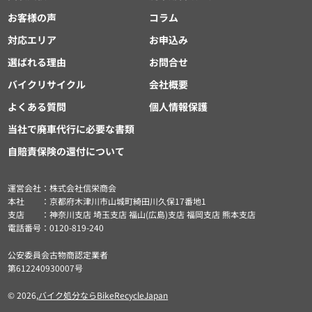
お客様の声
コラム
対応エリア
お申込み
選ばれる理由
お問合せ
バイクリサイクル
会社概要
よくある質問
個人情報保護
当社で廃車代行に必要な書類
自賠責保険の還付について
運営会社：株式会社信栄商会
本社 ：京都府木津川市山城町綺田川久保17番地1
支店 ：神奈川支店 埼玉支店 福山(広島)支店 福岡支店 熊本支店
電話番号：0120-819-240
公安委員会古物商認定業者
第612240930007号
© 2026,
バイク処分ならBikeRecycleJapan