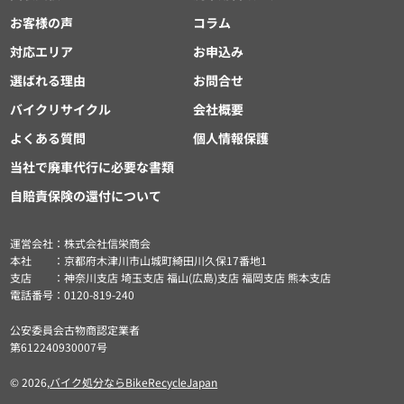
お客様の声
コラム
対応エリア
お申込み
選ばれる理由
お問合せ
バイクリサイクル
会社概要
よくある質問
個人情報保護
当社で廃車代行に必要な書類
自賠責保険の還付について
運営会社：株式会社信栄商会
本社 ：京都府木津川市山城町綺田川久保17番地1
支店 ：神奈川支店 埼玉支店 福山(広島)支店 福岡支店 熊本支店
電話番号：0120-819-240
公安委員会古物商認定業者
第612240930007号
© 2026,
バイク処分ならBikeRecycleJapan