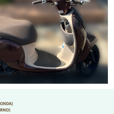
NDA)
RNO)