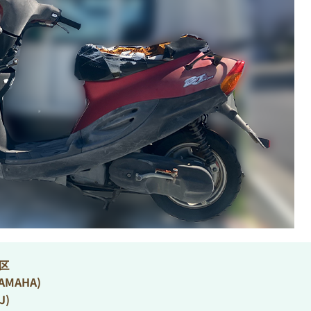
区
MAHA)
J)