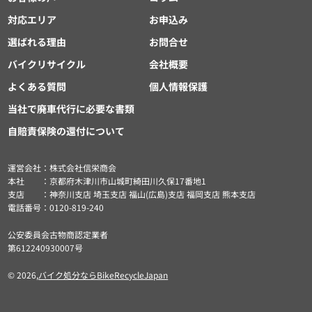
対応エリア
お申込み
選ばれる理由
お問合せ
バイクリサイクル
会社概要
よくある質問
個人情報保護
当社で廃車代行に必要な書類
自賠責保険の還付について
運営会社：株式会社信栄商会
本社 ：京都府木津川市山城町綺田川久保17番地1
支店 ：神奈川支店 埼玉支店 福山(広島)支店 福岡支店 熊本支店
電話番号：0120-819-240
公安委員会古物商認定業者
第612240930007号
© 2026,
バイク処分ならBikeRecycleJapan