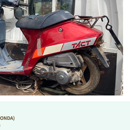
NDA)
)